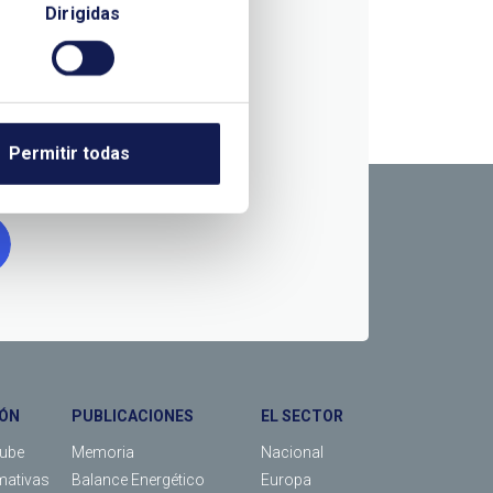
Dirigidas
RMACIÓN
Permitir todas
ÓN
PUBLICACIONES
EL SECTOR
Tube
Memoria
Nacional
mativas
Balance Energético
Europa