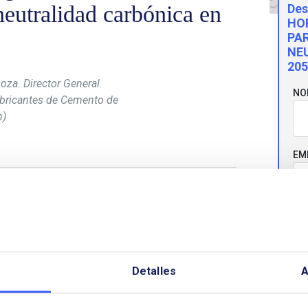
neutralidad carbónica en
Des
HO
PA
NE
205
oza. Director General.
NO
bricantes de Cemento de
n)
EM
ria del cemento y el hormigón, el material de
mundo, y causante aproximadamente del entorno
CO
undiales. Aniceto Zaragoza, Director General de
 Cemento de España (Oficemen), describe las
ndo desde el sector para reducir su huella de
nte en tres, como son la producción y uso del
Detalles
A
TE
hornos de cemento, las tecnologías CAUC
orte y usos del CO2), el uso de CO2 en los