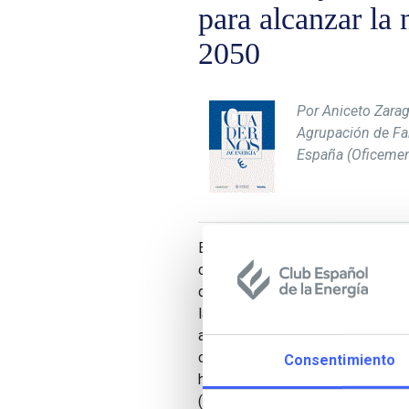
para alcanzar la 
2050
Por Aniceto Zarag
Agrupación de Fa
España (Oficeme
El artículo se refiere a la indust
construcción más utilizado del 
de 5% de las emisiones de CO2 m
la Agrupación de Fabricantes de
acciones que se están desarrolla
carbono, centrándose principalme
Consentimiento
hidrógeno como combustible en 
(captura, almacenamiento, transp