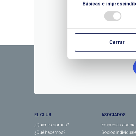
Básicas e imprescindib
CONTÁC
Cerrar
EL CLUB
ASOCIADOS
¿Quiénes somos?
Empresas asocia
¿Qué hacemos?
Socios individual