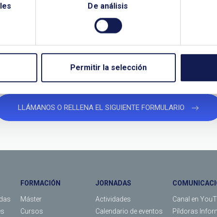
les
De análisis
¿QUIERES PONERTE EN CONTACTO CON NOSOTROS?
TANOS SI NECESITAS MÁS INFO
Permitir la selección
LLÁMANOS O RELLENA EL SIGUIENTE FORMULARIO
FORMACIÓN
JORNADAS
COMUNICACI
das
Máster
Actividades
Canal en You
es
Cursos
Calendario de eventos
Píldoras Infor