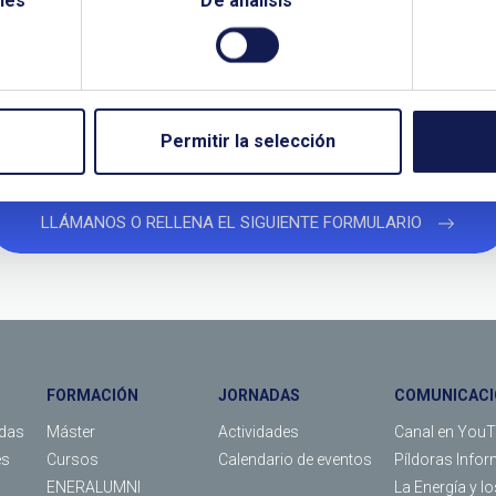
les
De análisis
¿QUIERES PONERTE EN CONTACTO CON NOSOTROS?
TANOS SI NECESITAS MÁS INFO
Permitir la selección
LLÁMANOS O RELLENA EL SIGUIENTE FORMULARIO
FORMACIÓN
JORNADAS
COMUNICACI
das
Máster
Actividades
Canal en You
es
Cursos
Calendario de eventos
Píldoras Infor
ENERALUMNI
La Energía y l