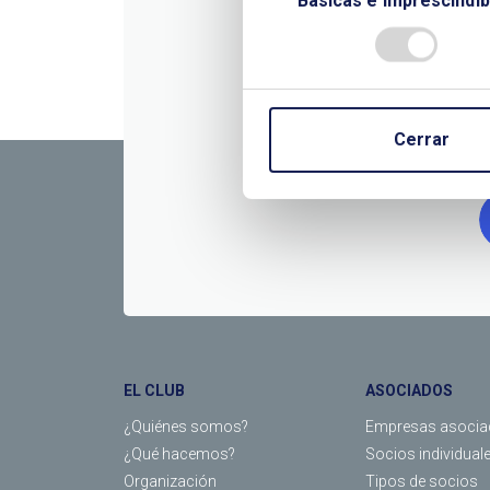
Básicas e imprescindib
CONTÁC
Cerrar
EL CLUB
ASOCIADOS
¿Quiénes somos?
Empresas asocia
¿Qué hacemos?
Socios individual
Organización
Tipos de socios