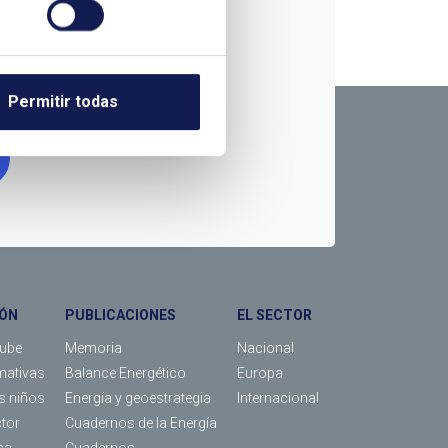
RMACIÓN
Permitir todas
ÓN
PUBLICACIONES
EL SECTOR
Tube
Memoria
Nacional
mativas
Balance Energético
Europa
os niños
Energía y geoestrategia
Internacional
ctor
Cuadernos de la Energía
sa
Cuadernos