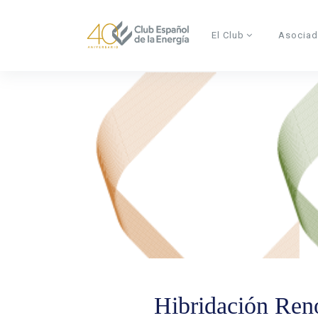
Skip to main content
El Club
Asocia
Hibridación Ren