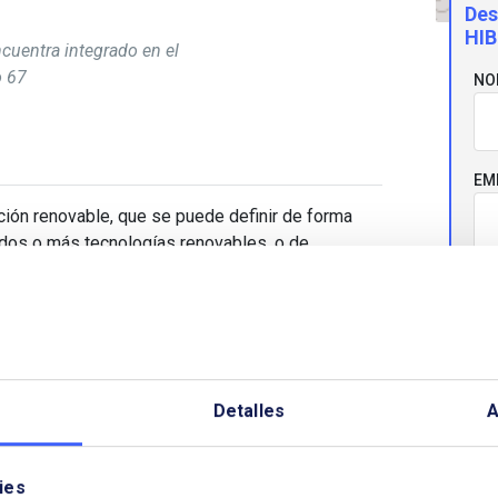
Des
HIB
ncuentra integrado en el
 67
NO
EM
dación renovable, que se puede definir de forma
dos o más tecnologías renovables, o de
ades de almacenamiento con el fin de optimizar
CO
 Victoria Esteban, Asociada Principal de
 de Garrigues, y Antonio Baena, Socio de G-
mas, los tipos de hibridación existentes, la
aspectos normativos a desarrollar, su financiación
TE
Detalles
A
ies