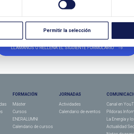
TANOS SI NECESITAS MÁS INFO
Permitir la selección
LLÁMANOS O RELLENA EL SIGUIENTE FORMULARIO
FORMACIÓN
JORNADAS
COMUNICACI
das
Máster
Actividades
Canal en You
es
Cursos
Calendario de eventos
Píldoras Infor
ENERALUMNI
La Energía y l
Calendario de cursos
Actualidad Se
Notas de pren