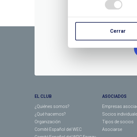
CONTÁC
Cerrar
EL CLUB
ASOCIADOS
¿Quiénes somos?
Empresas asocia
¿Qué hacemos?
Socios individual
Organización
Tipos de socios
Comité Español del WEC
Asociarse
Comité Español del WPC Energy