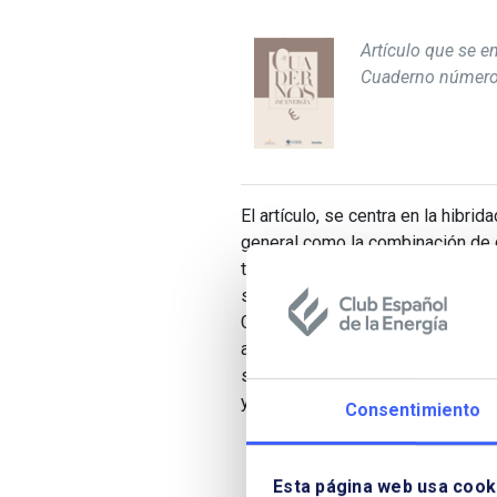
Artículo que se e
Cuaderno número
El artículo, se centra en la hibri
general como la combinación de 
tecnologías renovables con unid
su aprovechamiento. Sus autores,
Garrigues, Marcos Botella, Socio
advisory, explican, entre otros te
situación regulatoria actual, los 
y rentabilidad.
Consentimiento
Esta página web usa cook