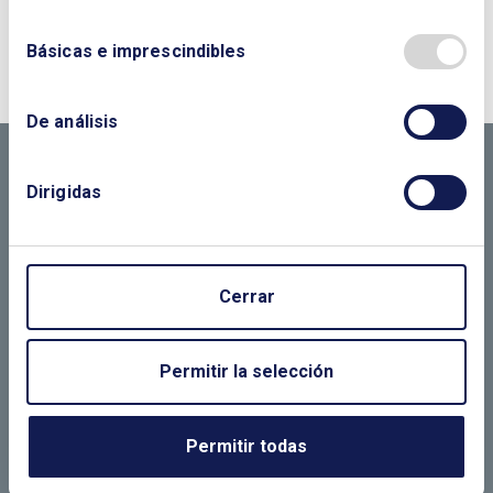
¿QUIERES PONERTE EN CONTACTO CON
Básicas e imprescindibles
NOSOTROS?
CONTÁCTANOS SI
De análisis
NECESITAS MÁS
Dirigidas
INFORMACIÓN
Cerrar
LLÁMANOS O RELLENA EL SIGUIENTE
FORMULARIO
Permitir la selección
Permitir todas