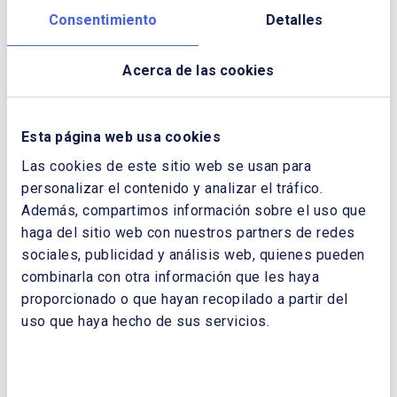
Consentimiento
Detalles
Descargar Cuaderno:
EL TIEMPO DE LA
ENERGÍA FOTOVOLTAICA.
Acerca de las cookies
NOMBRE Y APELLIDOS:
Esta página web usa cookies
Las cookies de este sitio web se usan para
EMPRESA:
personalizar el contenido y analizar el tráfico.
Además, compartimos información sobre el uso que
haga del sitio web con nuestros partners de redes
CORREO ELECTRÓNICO:
sociales, publicidad y análisis web, quienes pueden
combinarla con otra información que les haya
proporcionado o que hayan recopilado a partir del
uso que haya hecho de sus servicios.
TELÉFONO: