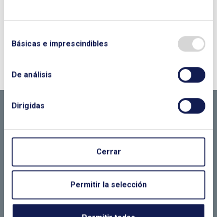
Básicas e imprescindibles
¿QUIERES PONERTE EN CONTACTO CON
NOSOTROS?
De análisis
CONTÁCTANOS SI
NECESITAS MÁS
Dirigidas
INFORMACIÓN
Cerrar
LLÁMANOS O RELLENA EL SIGUIENTE
Permitir la selección
FORMULARIO