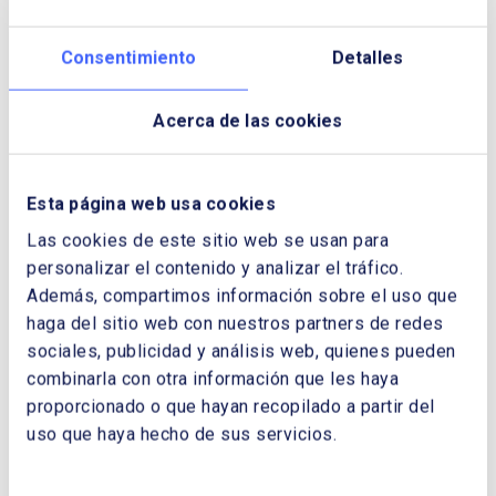
tiene precedentes…
Consentimiento
Detalles
Descargar Cuaderno:
ENERGÍA PARA
Acerca de las cookies
UNA REACTIVACIÓN SOSTENIBLE Y
DURADERA
NOMBRE Y APELLIDOS:
Esta página web usa cookies
Las cookies de este sitio web se usan para
personalizar el contenido y analizar el tráfico.
EMPRESA:
Además, compartimos información sobre el uso que
haga del sitio web con nuestros partners de redes
sociales, publicidad y análisis web, quienes pueden
combinarla con otra información que les haya
CORREO ELECTRÓNICO:
proporcionado o que hayan recopilado a partir del
uso que haya hecho de sus servicios.
TELÉFONO: