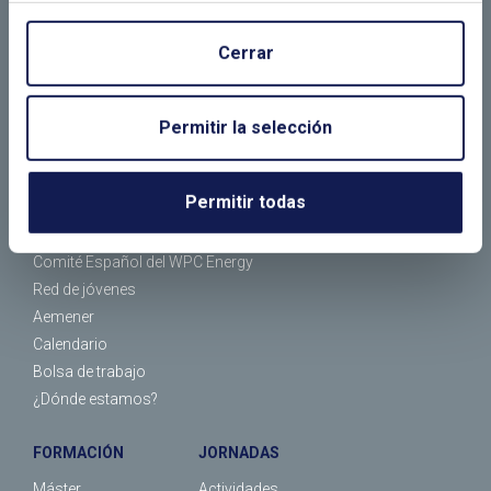
Cerrar
EL CLUB
ASOCIADOS
Permitir la selección
¿Quiénes somos?
Empresas asociadas
¿Qué hacemos?
Socios individuales
Permitir todas
Organización
Tipos de socios
Comité Español del WEC
Asociarse
Comité Español del WPC Energy
Red de jóvenes
Aemener
Calendario
Bolsa de trabajo
¿Dónde estamos?
FORMACIÓN
JORNADAS
Máster
Actividades