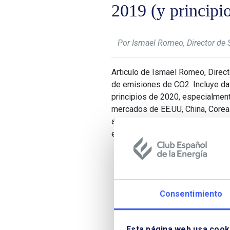
2019 (y principi
Por Ismael Romeo, Director d
Articulo de Ismael Romeo, Direc
de emisiones de CO2. Incluye da
principios de 2020, especialmen
mercados de EE.UU, China, Corea 
aborda la evolución y previsión d
explicar la descompasada evoluc
Consentimiento
Esta página web usa cook