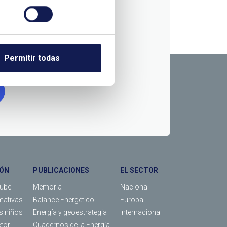
RMACIÓN
Permitir todas
ÓN
PUBLICACIONES
EL SECTOR
Tube
Memoria
Nacional
mativas
Balance Energético
Europa
os niños
Energía y geoestrategia
Internacional
ctor
Cuadernos de la Energía