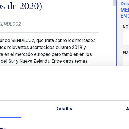
os de 2020)
Des
ME
EN 
e SENDECO2
NO
tor de SENDECO2, que trata sobre los mercados
tos relevantes acontecidos durante 2019 y
EM
te en el mercado europeo pero también en los
del Sur y Nueva Zelanda. Entre otros temas,
e los precios, y las diversas causas que podrían
ión respecto a sus fundamentales tradicionales.
CO
TE
Detalles
A
ies