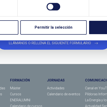
¿QUIERES PONERTE EN CONTACTO CON NOSOTROS?
TANOS SI NECESITAS MÁS INFO
Permitir la selección
LLÁMANOS O RELLENA EL SIGUIENTE FORMULARIO
FORMACIÓN
JORNADAS
COMUNICACI
das
Máster
Actividades
Canal en You
es
Cursos
Calendario de eventos
Píldoras Infor
ENERALUMNI
La Energía y l
Calendario de cursos
Actualidad Se