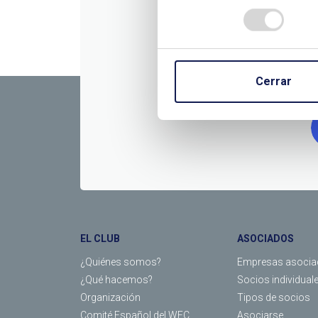
CONTÁC
Cerrar
EL CLUB
ASOCIADOS
¿Quiénes somos?
Empresas asocia
¿Qué hacemos?
Socios individual
Organización
Tipos de socios
Comité Español del WEC
Asociarse