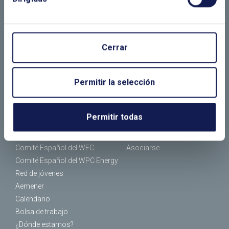
LLÁMANOS O RELLENA EL SIGUIENTE
FORMULARIO
Cerrar
Permitir la selección
EL CLUB
ASOCIADOS
¿Quiénes somos?
Empresas asociadas
Permitir todas
¿Qué hacemos?
Socios individuales
Organización
Tipos de socios
Comité Español del WEC
Asociarse
Comité Español del WPC Energy
Red de jóvenes
Aemener
Calendario
Bolsa de trabajo
¿Dónde estamos?