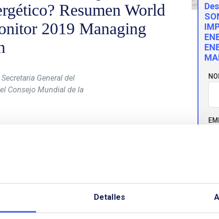
nergético? Resumen World
Des
SO
onitor 2019 Managing
IM
EN
n
EN
MA
NO
, Secretaria General del
el Consejo Mundial de la
EM
Secretaria General del Comité Español del Consejo
l
World Energy Issues Monitor 201
9. El
Issues
CO
égica que sirve para analizar y comparar,
cuestiones clave que definen la agenda de la
Detalles
A
TE
naging energy transition
se ha obtenido un