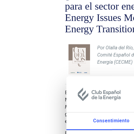
para el sector e
Energy Issues M
Energy Transitio
Por Olalla del Río
Comité Español d
Energía (CECME)
En este artículo Olalla del Río, 
Mundial de la Energía, presenta e
Monitor
es una herramienta estrat
geográfica y temporalmente, las 
Consentimiento
energía.
En esta nueva edición titulada
Ma