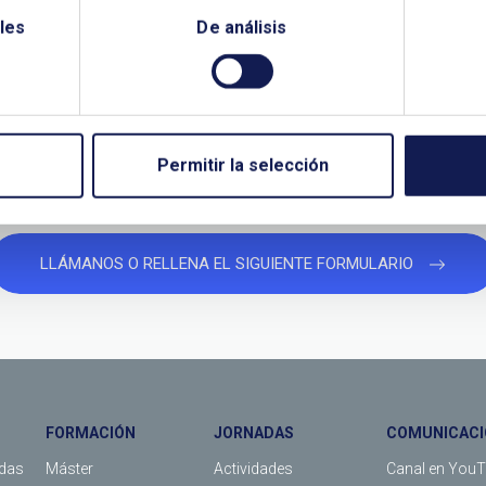
les
De análisis
¿QUIERES PONERTE EN CONTACTO CON NOSOTROS?
TANOS SI NECESITAS MÁS INFO
Permitir la selección
LLÁMANOS O RELLENA EL SIGUIENTE FORMULARIO
FORMACIÓN
JORNADAS
COMUNICACI
das
Máster
Actividades
Canal en You