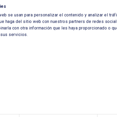
con aproximadamente 2.300 entrevistas a líderes
ies
ndo acerca de 42 asuntos. España está muy
web se usan para personalizar el contenido y analizar el tr
e sus inicios y es uno de los países que más
ue haga del sitio web con nuestros partners de redes sociale
arla con otra información que les haya proporcionado o que
sus servicios.