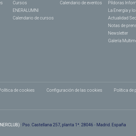
es
Cursos
Calendario de eventos
Píldoras Infor
ENERALUMNI
La Energía y l
Calendario de cursos
Actualidad Se
Notas de pren
Newsletter
Galería Multim
Política de cookies
Configuración de las cookies
Política de
ENERCLUB)
· Pso. Castellana 257, planta 1ª. 28046 - Madrid. España