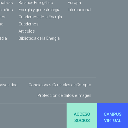
mativas
Balance Energético
Europa
os niños
Energía y geoestrategia
Internacional
ctor
Cuadernos de la Energía
sa
Cuadernos
Articulos
edia
Biblioteca de la Energía
 privacidad
Condiciones Generales de Compra
Protección de datos e imagen
ACCESO
CAMPUS
SOCIOS
VIRTUAL