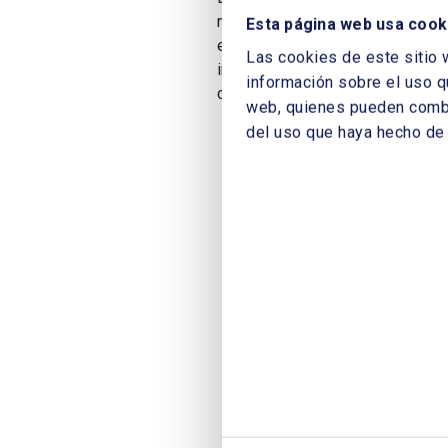
número récord de participación 
Esta página web usa cook
energéticos en 86 países del mu
Las cookies de este sitio 
implicada en este proyecto desd
información sobre el uso q
contribuyen a su desarrollo.
web, quienes pueden combin
del uso que haya hecho de 