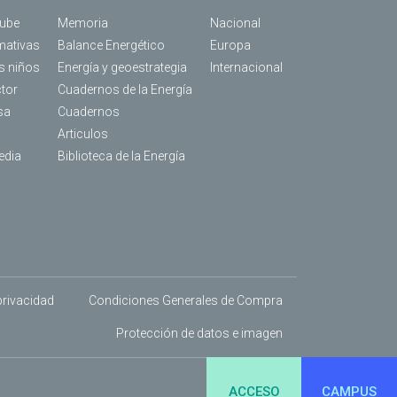
Tube
Memoria
Nacional
mativas
Balance Energético
Europa
os niños
Energía y geoestrategia
Internacional
ctor
Cuadernos de la Energía
sa
Cuadernos
Articulos
edia
Biblioteca de la Energía
 privacidad
Condiciones Generales de Compra
Protección de datos e imagen
ACCESO
CAMPUS