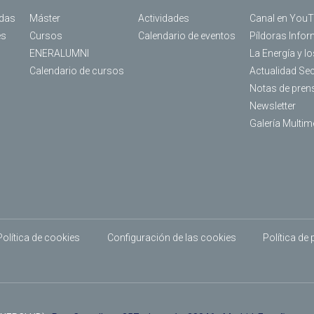
das
Máster
Actividades
Canal en You
es
Cursos
Calendario de eventos
Píldoras Infor
ENERALUMNI
La Energía y l
Calendario de cursos
Actualidad Se
Notas de pren
Newsletter
Galería Multim
Política de cookies
Configuración de las cookies
Política de