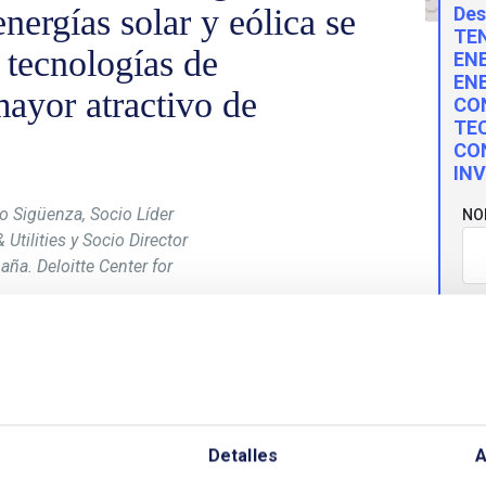
nergías solar y eólica se
Des
TE
 tecnologías de
EN
ENE
ayor atractivo de
CO
TE
CO
IN
o Sigüenza, Socio Líder
NO
Utilities y Socio Director
aña. Deloitte Center for
EM
nte en las tecnologías renovables y en la
 “Tendencias Globales de las Tecnologías
CO
bajo elaborado por Felipe Requejo Sigüenza, Socio
Detalles
A
 Socio Director de Energía en España, Deloitte
n explica, entre otros aspectos, los efectos que