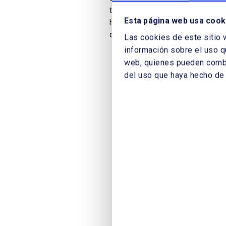
tienen las renovables como la eó
Esta página web usa cook
hacia la paridad en precios y ren
convencionales, por qué son ener
Las cookies de este sitio 
información sobre el uso q
web, quienes pueden combin
del uso que haya hecho de 