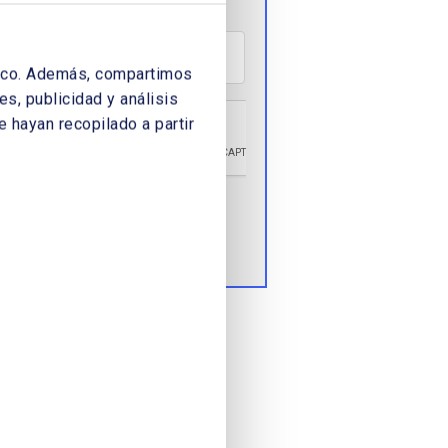
LÉFONO:
áfico. Además, compartimos
s, publicidad y análisis
 hayan recopilado a partir
Enviar