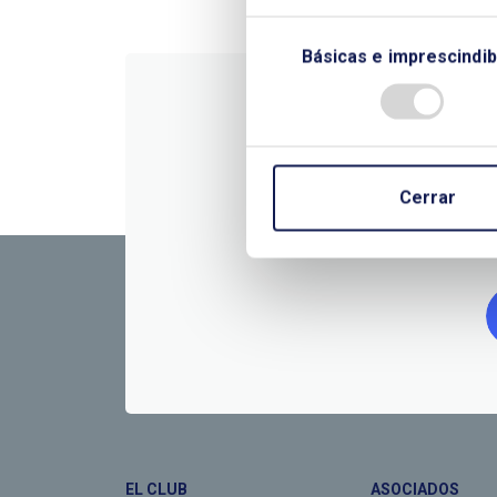
Básicas e imprescindib
CONTÁC
Cerrar
EL CLUB
ASOCIADOS