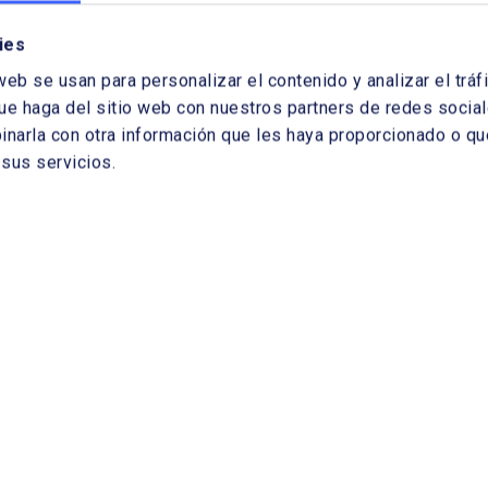
lica o fotovoltaica a medida que se evoluciona
TE
ies
dimiento con las fuentes de energía
gías demandadas, o cuál es su futuro previsible.
web se usan para personalizar el contenido y analizar el tr
ue haga del sitio web con nuestros partners de redes sociale
arla con otra información que les haya proporcionado o que
sus servicios.