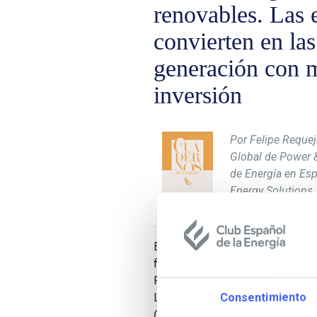
renovables. Las e
convierten en las
generación con m
inversión
Por Felipe Requej
Global de Power & 
de Energía en Esp
Energy Solutions
El artículo se centra principalme
financiación de las inversiones.
Renovables” es el título del tra
Consentimiento
Líder Global de
Power & Utilities
y
Center for Energy Solutions
, quie