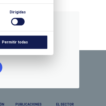
Dirigidas
RMACIÓN
Permitir todas
ÓN
PUBLICACIONES
EL SECTOR