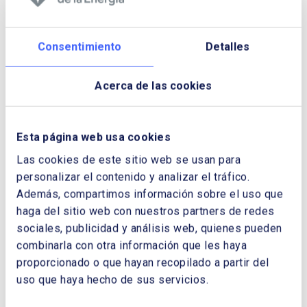
retos y desafíos de la figura del agregador de
demanda.
Consentimiento
Detalles
Descargar Cuaderno:
LA AGREGACIÓN
Acerca de las cookies
DE LA DEMANDA: NUEVOS RETOS Y
OPORTUNIDADES PARA EL
CONSUMIDOR
Esta página web usa cookies
NOMBRE Y APELLIDOS:
Las cookies de este sitio web se usan para
personalizar el contenido y analizar el tráfico.
Además, compartimos información sobre el uso que
EMPRESA:
haga del sitio web con nuestros partners de redes
sociales, publicidad y análisis web, quienes pueden
combinarla con otra información que les haya
proporcionado o que hayan recopilado a partir del
CORREO ELECTRÓNICO:
uso que haya hecho de sus servicios.