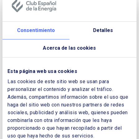
derivados del petróleo) y cómo la migración a
la provisión de energía con fuentes
renovables no convencionales y la
electrificación de la demanda es la tendencia
central por asuntos ambientales, desarrollo
Consentimiento
Detalles
tecnológico y modelos de negocios.
Acerca de las cookies
Descargar Cuaderno:
ENERGÍA
PROCÍCLICA: UN ESTUDIO DE CASO DEL
Esta página web usa cookies
DESARROLLO DE LA INDUSTRIA MINERA
Las cookies de este sitio web se usan para
personalizar el contenido y analizar el tráfico.
NOMBRE Y APELLIDOS:
Además, compartimos información sobre el uso que
haga del sitio web con nuestros partners de redes
sociales, publicidad y análisis web, quienes pueden
EMPRESA:
combinarla con otra información que les haya
proporcionado o que hayan recopilado a partir del
uso que haya hecho de sus servicios.