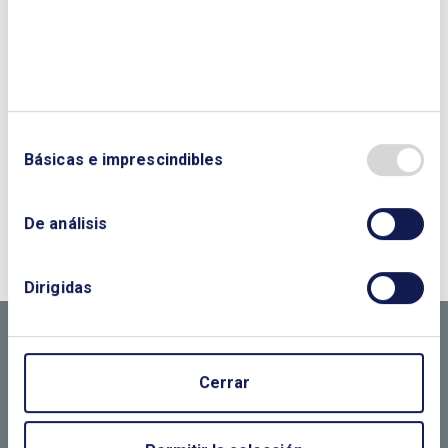
Básicas e imprescindibles
¿QUIERES PONERTE EN CONTACTO CON
De análisis
NOSOTROS?
CONTÁCTANOS SI
Dirigidas
NECESITAS MÁS
INFORMACIÓN
Cerrar