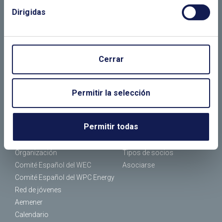
Dirigidas
LLÁMANOS O RELLENA EL SIGUIENTE
FORMULARIO
Cerrar
Permitir la selección
EL CLUB
ASOCIADOS
Permitir todas
¿Quiénes somos?
Empresas asociadas
¿Qué hacemos?
Socios individuales
Organización
Tipos de socios
Comité Español del WEC
Asociarse
Comité Español del WPC Energy
Red de jóvenes
Aemener
Calendario