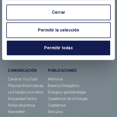
Calendario
Bolsa de trabajo
Cerrar
¿Dónde estamos?
FORMACIÓN
JORNADAS
Permitir la selección
Máster
Actividades
Cursos
Calendario de eventos
Permitir todas
ENERALUMNI
Calendario de cursos
COMUNICACIÓN
PUBLICACIONES
Canal en YouTube
Memoria
Píldoras Informativas
Balance Energético
La Energía y los niños
Energía y geoestrategia
Actualidad Sector
Cuadernos de la Energía
Notas de prensa
Cuadernos
Newsletter
Articulos