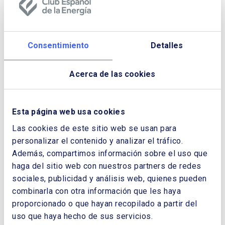
de equipo eléctricos. Tras exponer la
relevancia de las redes en el contexto de la
transición energética y compartir algunas
Consentimiento
Detalles
cifras sobre las necesidades de inversión,
presentan los resultados económico-
empresariales y los relacionados con el
Acerca de las cookies
bienestar, para terminar con reflexiones
finales en torno a los desafíos.
Esta página web usa cookies
Los artículos de la Separata también son un
Las cookies de este sitio web se usan para
buen reflejo de la actualidad del sector.
Comienzan con una bienvenida por parte de
personalizar el contenido y analizar el tráfico.
Benigno Pendás, Presidente de los Cursos
Además, compartimos información sobre el uso que
de la Granda, Pedro Vasconcelos,
haga del sitio web con nuestros partners de redes
Vicepresidente de ENERCLUB, CEO de
sociales, publicidad y análisis web, quienes pueden
EDP
España y, como se citaba anteriormente,
combinarla con otra información que les haya
Presidente del CECME y Javier Cueli,
proporcionado o que hayan recopilado a partir del
Director General de Energía y Minería de la
uso que haya hecho de sus servicios.
Consejería de Ciencia, Industria y Empleo del