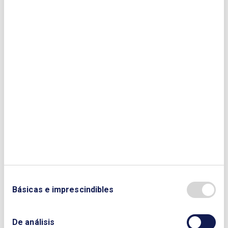
INTERNACIONAL
Jornada anual del Comité Español del
Consejo Mundial de la
Energía.
Perspectivas de la transición
energética en la península ibérica
Pedro Vasconcelos
. Vicepresidente del
Club Español de la Energía. CEO de EDP
España
NACIONAL
La electrificación en los puertos: retos
regulatorios
Carlos Tallón Martínez
, Socio responsable
Sector Energía & Recursos en Deloitte Legal
Básicas e imprescindibles
y
Guillermo Bernabéu Torregrosa
,
Asociado Senior Sector Energía & Recursos
en Deloitte Legal
De análisis