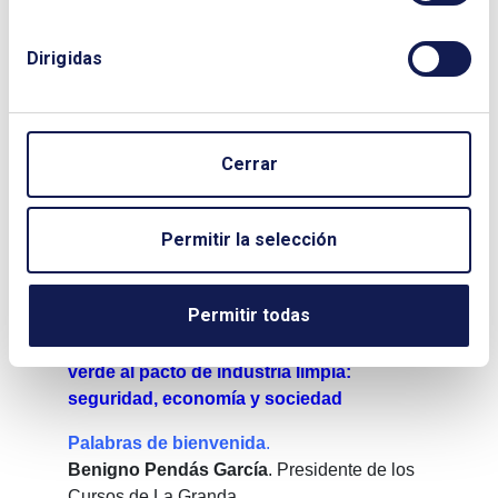
La transición del sector del petróleo hacia
un modelo sostenible
Dirigidas
Javier Sanz Cedrón
, Ex Director Financiero
de Repsol, Investigador Cátedra Estudios del
Hidrógeno, ICAI-ICADE
Cerrar
El papel de las redes eléctricas para la
competitividad empresarial y el bienestar
en el País Vasco
Permitir la selección
Macarena Larrea Basterra
, Orkestra-
Fundación Deusto y
Stephanía Mosquera
López
. DBS-Universidad de Deusto
Permitir todas
CURSOS DE LA GRANDA: Del pacto
verde al pacto de industria limpia:
seguridad, economía y sociedad
Palabras de bienvenida
.
Benigno Pendás García
. Presidente de los
Cursos de La Granda