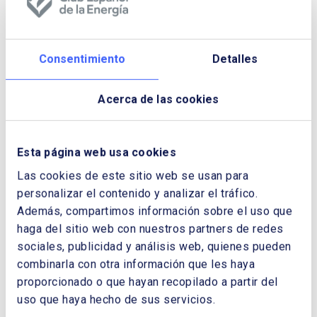
Mundial del Comercio: impacto
energético, por Roberto Ríos
Hay gente para todo!, por Antonio Marín
Riaño
Consentimiento
Detalles
La encrucijada energética, por Iñaki Garay
Acerca de las cookies
Descargar Cuaderno:
CUADERNOS DE
ENERGÍA Nº 7
Esta página web usa cookies
Las cookies de este sitio web se usan para
NOMBRE Y APELLIDOS:
personalizar el contenido y analizar el tráfico.
Además, compartimos información sobre el uso que
haga del sitio web con nuestros partners de redes
EMPRESA:
sociales, publicidad y análisis web, quienes pueden
combinarla con otra información que les haya
proporcionado o que hayan recopilado a partir del
uso que haya hecho de sus servicios.
CORREO ELECTRÓNICO: