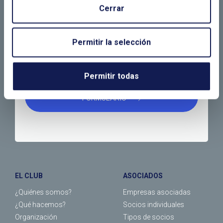
NECESITAS MÁS
Cerrar
INFORMACIÓN
Permitir la selección
Permitir todas
LLÁMANOS O RELLENA EL SIGUIENTE
FORMULARIO
EL CLUB
ASOCIADOS
¿Quiénes somos?
Empresas asociadas
¿Qué hacemos?
Socios individuales
Organización
Tipos de socios