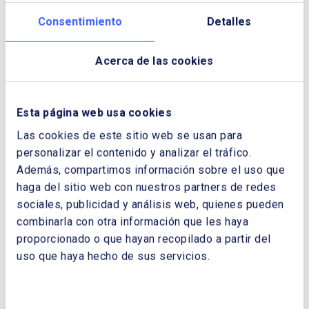
Descargar Cuaderno:
10 AÑOS DESDE
Consentimiento
Detalles
LA PUESTA EN MARCHA DE LA
POLÍTICA ENERGÉTICA Y CLIMÁTICA
INTEGRADA. LECCIONES APRENDIDAS.
Acerca de las cookies
NOMBRE Y APELLIDOS:
Esta página web usa cookies
Las cookies de este sitio web se usan para
EMPRESA:
personalizar el contenido y analizar el tráfico.
Además, compartimos información sobre el uso que
haga del sitio web con nuestros partners de redes
sociales, publicidad y análisis web, quienes pueden
CORREO ELECTRÓNICO:
combinarla con otra información que les haya
proporcionado o que hayan recopilado a partir del
uso que haya hecho de sus servicios.
TELÉFONO: