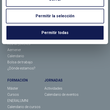
EL CLUB
ASOCIADOS
¿Quiénes somos?
Empresas asociadas
Permitir la selección
¿Qué hacemos?
Socios individuales
Organización
Tipos de socios
Comité Español del WEC
Asociarse
Permitir todas
Comité Español del WPC Energy
Red de jóvenes
Aemener
Calendario
Bolsa de trabajo
¿Dónde estamos?
FORMACIÓN
JORNADAS
Máster
Actividades
Cursos
Calendario de eventos
ENERALUMNI
Calendario de cursos