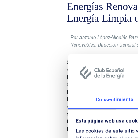
Energías Renovab
Energía Limpia 
Por Antonio López-Nicolás Baza
Renovables. Dirección General 
Centrándonos en Europa, Antonio
de Renovables de la Comisión Eu
Paquete de Invierno europeo, el 
cuyo fin es que la Unión Europa li
línea con los compromisos de de
París. El autor describe en qué 
Consentimiento
con el desarrollo del nuevo diseñ
renovables y otros aspectos co
Esta página web usa cook
futuro más inmediato que está 
Europeo y el Consejo.
Las cookies de este sitio 