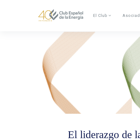
Skip to main content
El Club
Asocia
El liderazgo de 