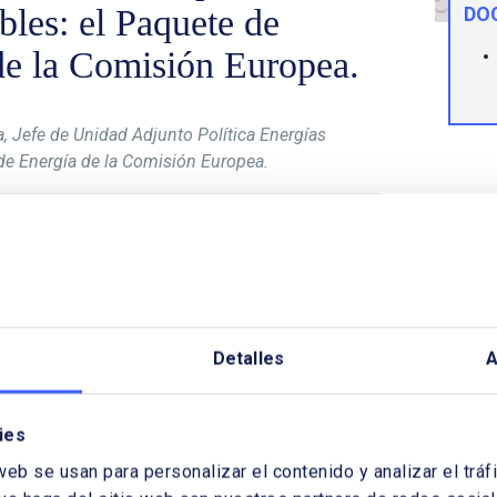
les: el Paquete de
DO
de la Comisión Europea.
, Jefe de Unidad Adjunto Política Energías
de Energía de la Comisión Europea.
 López-Nicolás Baza, Jefe Adjunto de la Unidad
ropea, presenta el estado de desarrollo del
ambicioso conjunto legislativo de propuestas
dere la transición hacia una energía limpia, en
scarbonización reflejados en el Acuerdo de
punto se encuentran las propuestas relacionadas
Detalles
A
o del mercado, la gobernanza, la directiva de
ntemplados en este Paquete. Además, aborda su
ies
en manos en estos momentos del Parlamento
web se usan para personalizar el contenido y analizar el tr