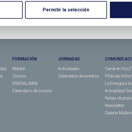
Permitir la selección
LLÁMANOS O RELLENA EL SIGUIENTE FORMULARIO
FORMACIÓN
JORNADAS
COMUNICACI
das
Máster
Actividades
Canal en You
es
Cursos
Calendario de eventos
Píldoras Infor
ENERALUMNI
La Energía y l
Calendario de cursos
Actualidad Se
Notas de pren
Newsletter
Galería Multim