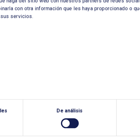
ue haga del sitio web con nuestros partners de redes sociale
arla con otra información que les haya proporcionado o que
sus servicios.
¿QUIERES PONERTE EN CONTACTO CON NOSOTROS?
les
De análisis
TANOS SI NECESITAS MÁS INFO