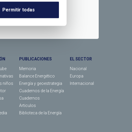
Permitir todas
ÓN
PUBLICACIONES
EL SECTOR
Tube
Memoria
Nacional
mativas
Balance Energético
Europa
os niños
Energía y geoestrategia
Internacional
ctor
Cuadernos de la Energía
sa
Cuadernos
Articulos
edia
Biblioteca de la Energía