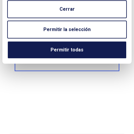
Cerrar
Permitir la selección
Permitir todas
Enviar