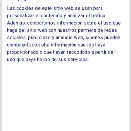
Demanda eléctrica y actividad: ¿Cambio de
Las cookies de este sitio web se usan para
paradigma?. Félix Martínez Casares. Técnico del
personalizar el contenido y analizar el tráfico.
Departamento de Acceso a la Información del
Además, compartimos información sobre el uso que
Sistema Eléctrico de Red Eléctrica
haga del sitio web con nuestros partners de redes
de España. Luis Villafruela, Director de
sociales, publicidad y análisis web, quienes pueden
Regulación de Red Eléctrica de España. Ana Abril,
combinarla con otra información que les haya
Jefa del Departamento de Acceso a la Información
proporcionado o que hayan recopilado a partir del
del Sistema Eléctrico de Red Eléctrica de
uso que haya hecho de sus servicios.
España.
Gas Natural, energía de transición para hoy y para
el futuro. Luis Bertrán, Secretario General de la
International Gas Union (IGU)
Valorización energética del agua de mina. Luis
Manuel Lara Gómez, Antolin Hernández Battez,
de Aula HUNOSA de la Universidad de Oviedo,
José Luis Viesca Rodríguez de Grupo HUNOSA
Una visión crítica sobre cómo aportan valor los
recursos de energía distribuida. Pablo Dueñas