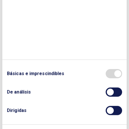
Descargar Cuaderno:
CUADERNOS DE
ENERGÍA Nº 55
NOMBRE Y APELLIDOS:
EMPRESA:
Básicas e imprescindibles
De análisis
CORREO ELECTRÓNICO:
Dirigidas
TELÉFONO: