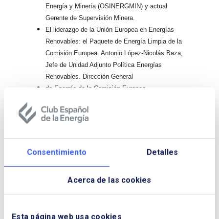
Energía y Minería (OSINERGMIN) y actual
Gerente de Supervisión Minera.
El liderazgo de la Unión Europea en Energías
Renovables: el Paquete de Energía Limpia de la
Comisión Europea. Antonio López-Nicolás Baza,
Jefe de Unidad Adjunto Política Energías
Renovables. Dirección General
de Energía de la Comisión Europea.
El mercado del petróleo: evolución reciente y
perspectivas a corto plazo. Antonio Merino
García, Economista Jefe y Director de Estudios
de Repsol
Una transición inteligente hacia un modelo
Consentimiento
Detalles
energético sostenible para España en 2050: la
eficiencia energética y la electrificación. Alberto
Acerca de las cookies
Amores, Socio de Monitor Deloitte
Energía y digitalización. ¿Estamos ante una
evolución o revolución digital?. Rafael Sánchez
Esta página web usa cookies
Durán, Endesa