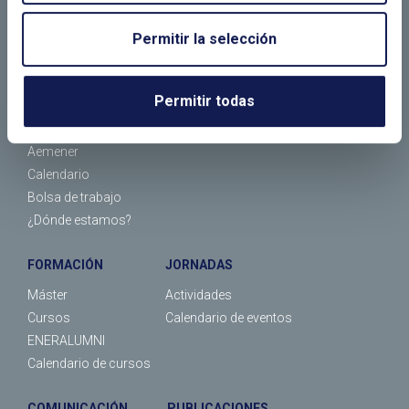
¿Quiénes somos?
Empresas asociadas
Permitir la selección
¿Qué hacemos?
Socios individuales
Organización
Tipos de socios
Comité Español del WEC
Asociarse
Permitir todas
Comité Español del WPC Energy
Red de jóvenes
Aemener
Calendario
Bolsa de trabajo
¿Dónde estamos?
FORMACIÓN
JORNADAS
Máster
Actividades
Cursos
Calendario de eventos
ENERALUMNI
Calendario de cursos
COMUNICACIÓN
PUBLICACIONES