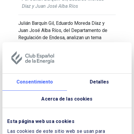
Díaz y Juan José Alba Ríos
Julián Barquín Gil, Eduardo Moreda Díaz y
Juan José Alba Ríos, del Departamento de
Regu­lación de Endesa, analizan un tema
candente para el futuro del sistema eléctrico
español, y más concretamente el reto de
fiabilidad del sumi­nistro en un sistema con
una cada vez mayor penetración de
renovables intermitentes (especialmente
eólica y fotovoltaica). Se analizan cuatro
Consentimiento
Detalles
aspectos principales que jugarán un papel
importante en este cambio de sistema como
Acerca de las cookies
son la operación de las renovables; la gestión
de la demanda; el almacenamiento o la
generación despachable
Esta página web usa cookies
Las cookies de este sitio web se usan para