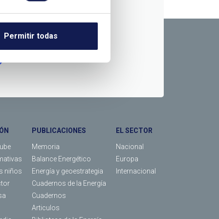
RMACIÓN
Permitir todas
ÓN
PUBLICACIONES
EL SECTOR
Tube
Memoria
Nacional
mativas
Balance Energético
Europa
os niños
Energía y geoestrategia
Internacional
ctor
Cuadernos de la Energía
sa
Cuadernos
Articulos