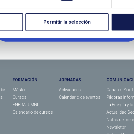
TANOS SI NECESITAS MÁS INFO
Permitir la selección
LLÁMANOS O RELLENA EL SIGUIENTE FORMULARIO
FORMACIÓN
JORNADAS
COMUNICACI
das
Máster
Actividades
Canal en You
es
Cursos
Calendario de eventos
Píldoras Infor
ENERALUMNI
La Energía y l
Calendario de cursos
Actualidad Se
Notas de pren
Newsletter