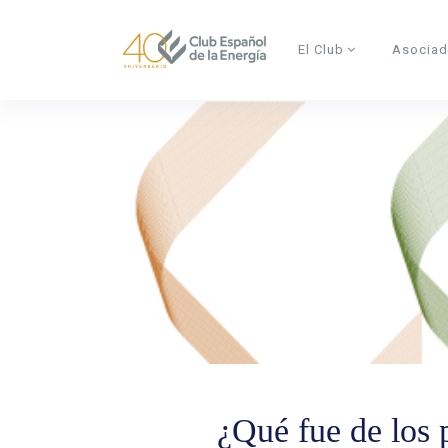
Skip to main content
El Club
Asocia
¿Qué fue de los p