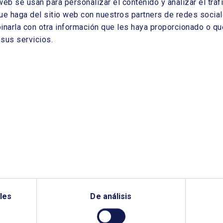
web se usan para personalizar el contenido y analizar el tr
sos principios desde su promulgación,
ue haga del sitio web con nuestros partners de redes sociale
bjetividad, transparencia y libre competencia.
arla con otra información que les haya proporcionado o que
sus servicios.
les
De análisis
¿QUIERES PONERTE EN CONTACTO CON NOSOTROS?