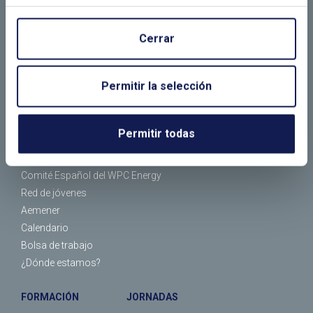
Cerrar
EL CLUB
ASOCIADOS
Permitir la selección
¿Quiénes somos?
Empresas asociadas
¿Qué hacemos?
Socios individuales
Permitir todas
Organización
Tipos de socios
Comité Español del WEC
Asociarse
Comité Español del WPC Energy
Red de jóvenes
Aemener
Calendario
Bolsa de trabajo
¿Dónde estamos?
FORMACIÓN
JORNADAS