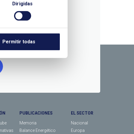
Dirigidas
RMACIÓN
Permitir todas
ÓN
PUBLICACIONES
EL SECTOR
Tube
Memoria
Nacional
mativas
Balance Energético
Europa