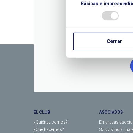
Básicas e imprescindib
CONTÁC
Cerrar
EL CLUB
ASOCIADOS
¿Quiénes somos?
Empresas asocia
¿Qué hacemos?
Socios individual