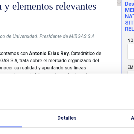
n y elementos relevantes
Des
ME
NA
SI
RE
tico de Universidad. Presidente de MIBGAS S.A.
NO
 contamos con
Antonio Erias Rey
, Catedrático de
GAS S.A, trata sobre el mercado organizado del
onocer su realidad y apuntando sus líneas
EM
one el marco jurídico que lo sustenta, así como
los productos y servicios que ofrece. Por
 más relevantes alcanzados en 2016 y realiza una
CO
neas de avance en los próximos años.
Detalles
A
TE