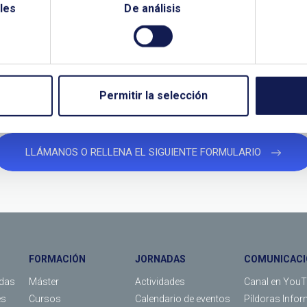
les
De análisis
¿QUIERES PONERTE EN CONTACTO CON NOSOTROS?
TANOS SI NECESITAS MÁS INFO
Permitir la selección
LLÁMANOS O RELLENA EL SIGUIENTE FORMULARIO
FORMACIÓN
JORNADAS
COMUNICACI
das
Máster
Actividades
Canal en You
es
Cursos
Calendario de eventos
Píldoras Infor