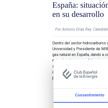
España: situació
en su desarrollo
Por Antonio Erias Rey. Catedrá
Dentro del sector hidrocarburos
Universidad y Presidente de MIB
gas natural en España, dando a c
naturales de avance. Además, exp
su mecánica de funcionamiento y 
último, explicita los resultados
propuesta sobre las posibles lí
Consentimiento