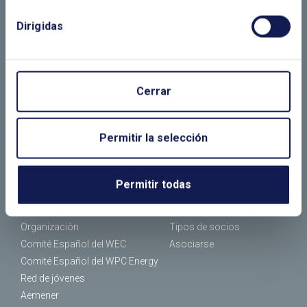
Dirigidas
LLÁMANOS O RELLENA EL SIGUIENTE
FORMULARIO
Cerrar
Permitir la selección
EL CLUB
ASOCIADOS
Permitir todas
¿Quiénes somos?
Empresas asociadas
¿Qué hacemos?
Socios individuales
Organización
Tipos de socios
Comité Español del WEC
Asociarse
Comité Español del WPC Energy
Red de jóvenes
Aemener