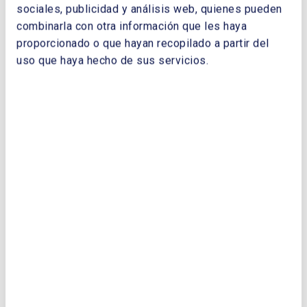
sociales, publicidad y análisis web, quienes pueden
Descargar Cuaderno:
CUADERNOS DE
combinarla con otra información que les haya
ENERGÍA 2009
proporcionado o que hayan recopilado a partir del
NOMBRE Y APELLIDOS:
uso que haya hecho de sus servicios.
EMPRESA:
CORREO ELECTRÓNICO:
TELÉFONO: