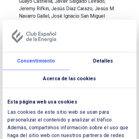
Guayo Castiella, Javier Salgado Leirado,
Jeremy Rifkin, Jesús Díaz Carazo, Jesús M.
Navarro Gallel, José Ignacio San Miguel
Llamedo, José Luis González Vallvé, José
Luis López de Silanes, José Manuel
Trullenque González, José María González
Velez, Juan Estarellas Balle, Julio Eisman,
Kenneth McKellar, Lucila Izquierdo, Luis
Atienza Serna, Luis Villafruela Arranz, Marcos
Consentimiento
Detalles
Araujo Boyd, María Teresa Soler Roch, Mariano
Marzo Carpio, Miguel Ángel Muñoz Rodríguez,
Acerca de las cookies
Miguel Sebastián Gascón, Mihai Mares, Oscar
González González, Pablo Benavides Salas,
Pedro Antonio Merino García, Pedro Linares,
Esta página web usa cookies
Pedro Marín Uribe, Ramón Fiestas Hummler,
Las cookies de este sitio web se usan para
Silvestre Arana, Silvia del Saz, Tatiana Alonso
personalizar el contenido y analizar el tráfico.
Gispert
Además, compartimos información sobre el uso que
haga del sitio web con nuestros partners de redes