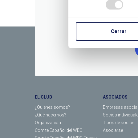
CONTÁC
Cerrar
EL CLUB
ASOCIADOS
¿Quiénes somos?
Empresas asocia
¿Qué hacemos?
Socios individual
Organización
Tipos de socios
Comité Español del WEC
Asociarse
Comité Español del WPC Energy