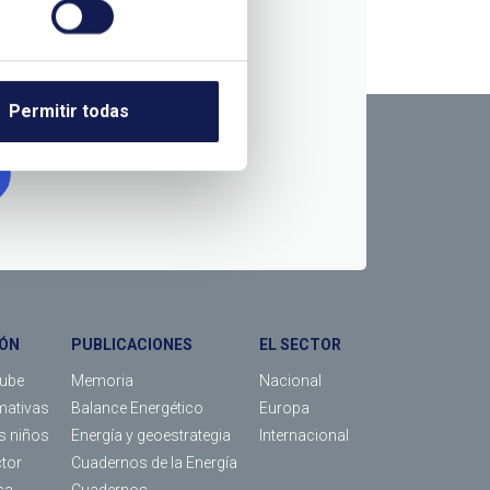
RMACIÓN
Permitir todas
ÓN
PUBLICACIONES
EL SECTOR
Tube
Memoria
Nacional
mativas
Balance Energético
Europa
os niños
Energía y geoestrategia
Internacional
ctor
Cuadernos de la Energía
sa
Cuadernos