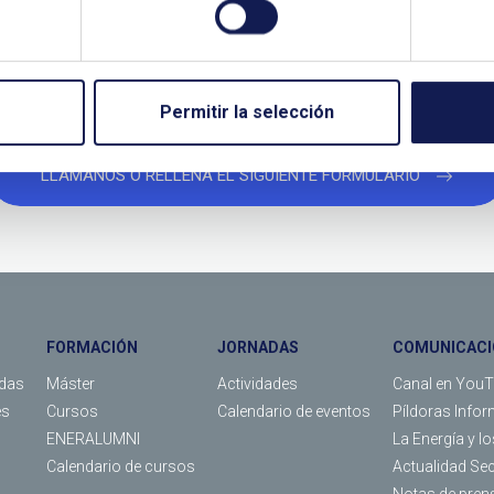
TANOS SI NECESITAS MÁS INFO
Permitir la selección
LLÁMANOS O RELLENA EL SIGUIENTE FORMULARIO
FORMACIÓN
JORNADAS
COMUNICACI
das
Máster
Actividades
Canal en You
es
Cursos
Calendario de eventos
Píldoras Infor
ENERALUMNI
La Energía y l
Calendario de cursos
Actualidad Se
Notas de pren