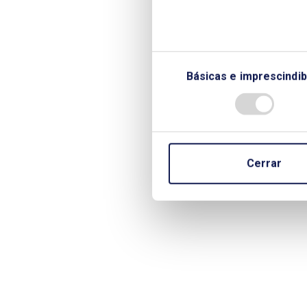
Cátedra BP de Desarrollo Sos
Madrid, Pedro Miras, Comisi
Arriaga, Cátedra BP de Desar
de Madrid y Luis Jesús Sán
Básicas e imprescindib
Energía.
Bienes inmuebles de caracte
el sector energético, por Gar
Cerrar