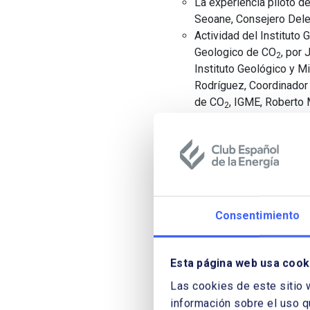
La experiencia piloto 
Seoane, Consejero Dele
Actividad del Instituto
Geologico de CO
, por
2
Instituto Geológico y M
Rodríguez, Coordinador
de CO
, IGME, Roberto 
2
Almacenamiento Geológ
Superior del Grupo de 
La opinión pública sobre la 
Pérez-Díaz, Catedrático de
y Juan Carlos Rodríguez, Pr
de Madrid.
Consentimiento
La infraestructura del transp
Serna. Presidente. Red Eléc
Guinea Ecuatorial: de la polí
Esta página web usa cook
José Mª Marín Quemada, Cat
Nacional de Educación a Dis
Las cookies de este sitio 
La energía como vector de in
información sobre el uso q