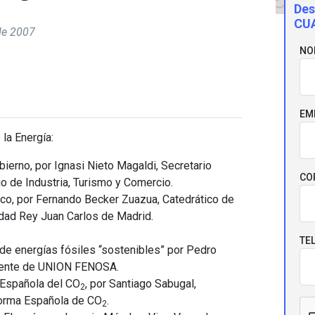
Des
CUA
de 2007
NO
EM
la Energía:
bierno, por Ignasi Nieto Magaldi, Secretario
CO
io de Industria, Turismo y Comercio.
co, por Fernando Becker Zuazua, Catedrático de
dad Rey Juan Carlos de Madrid.
TE
de energías fósiles “sostenibles” por Pedro
dente de UNION FENOSA.
 Española del CO
, por Santiago Sabugal,
2
forma Española de CO
.
2