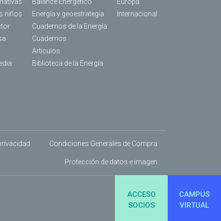
mativas
Balance Energético
Europa
os niños
Energía y geoestrategia
Internacional
ctor
Cuadernos de la Energía
sa
Cuadernos
Articulos
edia
Biblioteca de la Energía
 privacidad
Condiciones Generales de Compra
Protección de datos e imagen
ACCESO
CAMPUS
SOCIOS
VIRTUAL