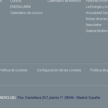
es
Cursos
Calendario de eventos
Píldoras Infor
ENERALUMNI
La Energía y l
Calendario de cursos
Actualidad Se
Notas de pren
Newsletter
Galería Multim
Política de cookies
Configuración de las cookies
Política de
ENERCLUB)
· Pso. Castellana 257, planta 1ª. 28046 - Madrid. España