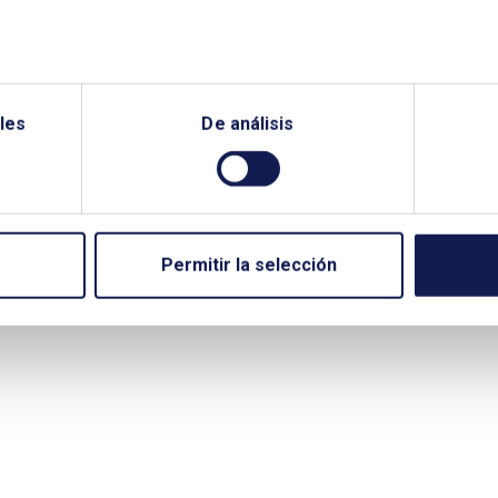
tenible, Universidad Pontificia Comillas de
ón Nacional de Energía, José Ignacio Pérez
rollo Sostenible, Universidad Pontificia Comillas
chez de Tembleque, Comisión Nacional de
les
De análisis
rísticas especiales, el impuesto que viene para
rigues.
Permitir la selección