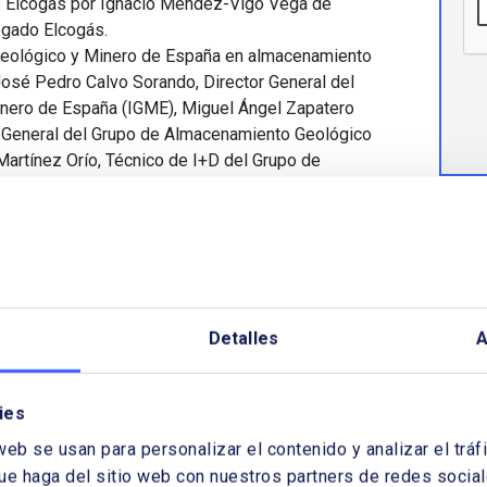
de Elcogás por Ignacio Méndez-Vigo Vega de
gado Elcogás.
 Geológico y Minero de España en almacenamiento
 José Pedro Calvo Sorando, Director General del
inero de España (IGME), Miguel Ángel Zapatero
 General del Grupo de Almacenamiento Geológico
Martínez Orío, Técnico de I+D del Grupo de
ico de CO
, IGME e Isabel Suárez Díaz, Técnico
2
Almacenamiento Geológico de CO
, IGME.
2
energía nuclear en España y en Europa, por Víctor
 Sociología – Universiad Complutense de Madrid
ofesor de Sociología – Universidad Complutense
Detalles
A
orte eléctrico y el mercado, por Luis Atienza
trica de España
tica económica a la política de hidrocarburos, por
ies
edrático de Economía Aplicada – Unisersidad
tancia (UNED).
web se usan para personalizar el contenido y analizar el tr
tegración regional en Iberoamérica, por Pablo
ue haga del sitio web con nuestros partners de redes sociale