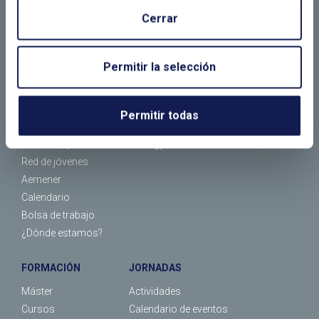
Cerrar
EL CLUB
ASOCIADOS
Permitir la selección
¿Quiénes somos?
Empresas asociadas
¿Qué hacemos?
Socios individuales
Organización
Tipos de socios
Permitir todas
Comité Español del WEC
Asociarse
Comité Español del WPC Energy
Red de jóvenes
Aemener
Calendario
Bolsa de trabajo
¿Dónde estamos?
FORMACIÓN
JORNADAS
Máster
Actividades
Cursos
Calendario de eventos