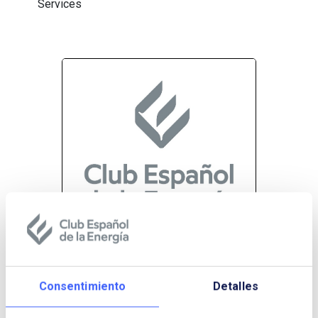
Services
La eficiencia energética como
Consentimiento
Detalles
instrumento para reducir la
pobreza energética.