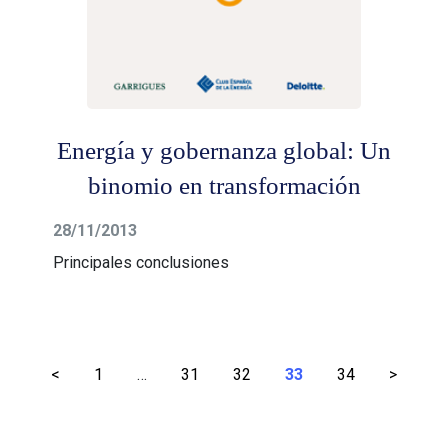
Energía y gobernanza global: Un
binomio en transformación
28/11/2013
Principales conclusiones
Paginación
<
1
…
31
32
33
34
>
de
entradas