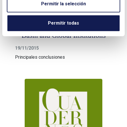
Permitir la selección
Permitir todas
Governing Energy: The Atlantic
Basin and Global Institutions
19/11/2015
Principales conclusiones