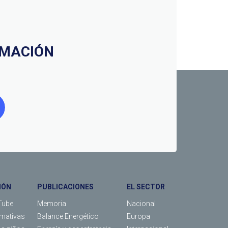
RMACIÓN
IÓN
PUBLICACIONES
EL SECTOR
Tube
Memoria
Nacional
rmativas
Balance Energético
Europa