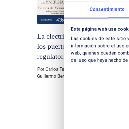
Consentimiento
Esta página web usa cook
La electrificación en
Per
Las cookies de este sitio 
los puertos: retos
tra
información sobre el uso q
web, quienes pueden combin
regulatorios
en 
del uso que haya hecho de 
Por Carlos Tallón Martínez, y
Por 
Guillermo Bernabéu Torregrosa
Vice
de l
Esp