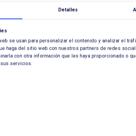
Detalles
A
ies
spectivas de la
Clean Industrial De
web se usan para personalizar el contenido y analizar el tr
nsición energética
la reindustrializaci
ue haga del sitio web con nuestros partners de redes sociale
arla con otra información que les haya proporcionado o que
la península ibérica
como piedra angul
sus servicios.
del futuro europeo
Pedro Vasconcelos.
presidente del Club Español
15/07/2025
a Energía. CEO de EDP
Por Alberto Toril Castro, Co-
aña
fundador y Asesor (Cleante
for Iberia) y Responsable d
Iberia y Oriente Medio (Ron
Energy)