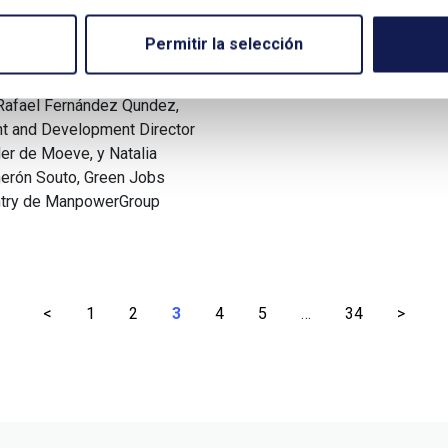
rcado del empleo
Por Alberto Lozano Rivas
Permitir la selección
 Europa
Rafael Fernández Qundez,
nt and Development Director
er de Moeve, y Natalia
erón Souto, Green Jobs
try de ManpowerGroup
<
1
2
3
4
5
…
34
>