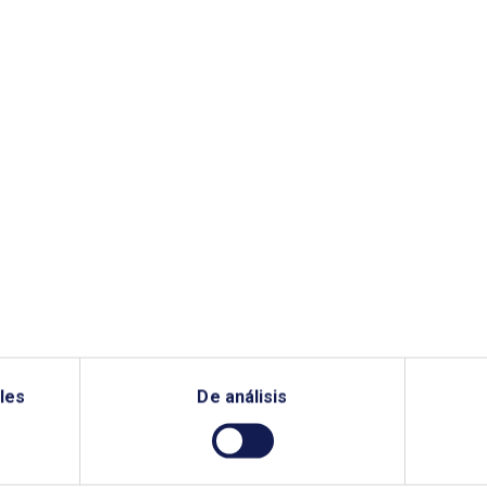
 moléculas verdes:
La difusión del
les
De análisis
inminente
conocimiento en la
olución que
transición energéti
nsformará el
retos y oportunida