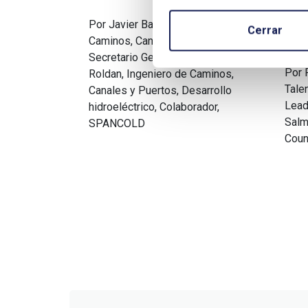
me
Por Javier Baztán, Ingeniero de
Cerrar
en
Caminos, Canales y Puertos,
Secretario General y David
Por 
Roldan, Ingeniero de Caminos,
Tale
Canales y Puertos, Desarrollo
Lead
hidroeléctrico, Colaborador,
Salm
SPANCOLD
Coun
Paginación
de
entradas