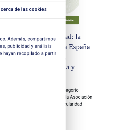
cerca de las cookies
al:
Biocircularidad: la
áfico. Además, compartimos
ón
llave para una España
s, publicidad y análisis
 hayan recopilado a partir
ar
desfosilizada,
industrializada y
autónoma
Por Margarita de Gregorio
ch
Rodríguez, CEO de la Asociación
e
Española de Biocircularidad
do
(BIOCIRC)