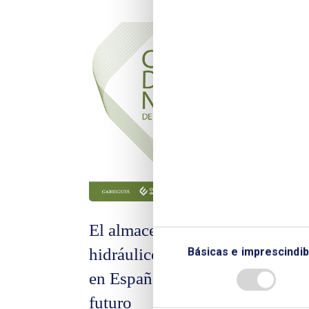
El almacenamiento
Las
Básicas e imprescindib
hidráulico de energía
la 
en España: presente y
rev
futuro
tra