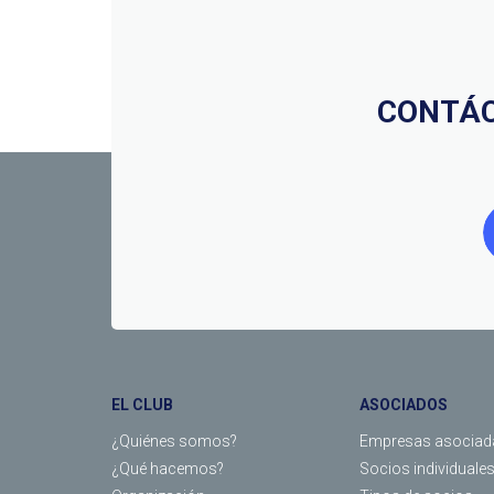
CONTÁC
EL CLUB
ASOCIADOS
¿Quiénes somos?
Empresas asociad
¿Qué hacemos?
Socios individuale