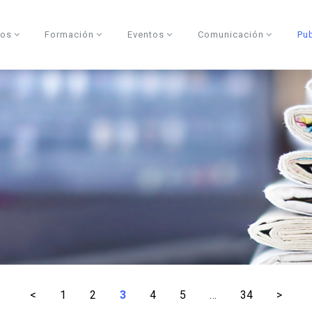
dos
Formación
Eventos
Comunicación
Pu
<
1
2
3
4
5
…
34
>