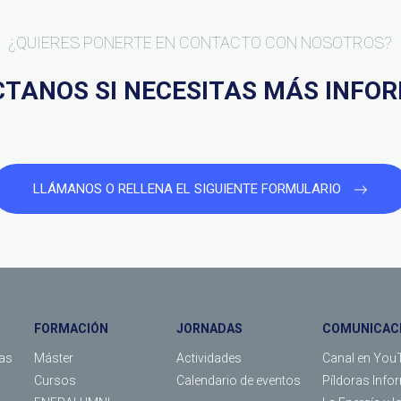
¿QUIERES PONERTE EN CONTACTO CON NOSOTROS?
TANOS SI NECESITAS MÁS INFO
LLÁMANOS O RELLENA EL SIGUIENTE FORMULARIO
FORMACIÓN
JORNADAS
COMUNICAC
as
Máster
Actividades
Canal en You
s
Cursos
Calendario de eventos
Píldoras Info