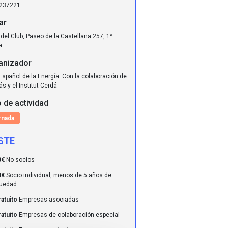
237221
ar
del Club, Paseo de la Castellana 257, 1ª
a
anizador
Español de la Energía. Con la colaboración de
s y el Institut Cerdá
 de actividad
rnada
STE
0€
No socios
0€
Socio individual, menos de 5 años de
güedad
atuito
Empresas asociadas
atuito
Empresas de colaboración especial