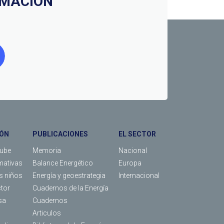
RMACIÓN
ÓN
PUBLICACIONES
EL SECTOR
Tube
Memoria
Nacional
mativas
Balance Energético
Europa
os niños
Energía y geoestrategia
Internacional
ctor
Cuadernos de la Energía
sa
Cuadernos
Articulos