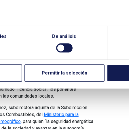
dad de las infraestructuras.
ales
 cofundador, de
ECODES (Fundación Ecología y
les
De análisis
debat
,
Public Affairs and Stakeholders Iberia, de
ctora de Sostenibilidad y Comunicación, de
NADO
, directora de Medioambiente y RSC, de
tor de Sostenibilidad, de
Redeia
, moderados por
eral del Institut Cerdà, pusieron el foco en los
ental.
Permitir la selección
s la concienciación y la complicidad de la
llamado “licencia social”, los ponentes
n las comunidades locales.
hez, subdirectora adjunta de la Subdirección
vos Combustibles, del
Ministerio para la
emográfico
, para quien “la seguridad energética
r de la sociedad y avanzar en la autonomía