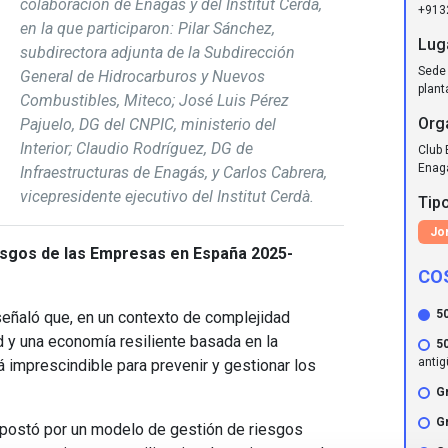
colaboración de Enagás y del Institut Cerdà,
+913
en la que participaron: Pilar Sánchez,
Lug
subdirectora adjunta de la Subdirección
Sede 
General de Hidrocarburos y Nuevos
plant
Combustibles, Miteco; José Luis Pérez
Org
Pajuelo, DG del CNPIC, ministerio del
Interior; Claudio Rodríguez, DG de
Club 
Enagá
Infraestructuras de Enagás, y Carlos Cabrera,
vicepresidente ejecutivo del Institut Cerdà.
Tipo
Jo
esgos de las Empresas en España 2025-
CO
5
señaló que, en un contexto de complejidad
d y una economía resiliente basada en la
5
anti
á imprescindible para prevenir y gestionar los
Gr
Gr
apostó por un modelo de gestión de riesgos