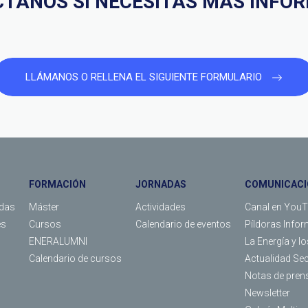
TANOS SI NECESITAS MÁS INFO
LLÁMANOS O RELLENA EL SIGUIENTE FORMULARIO
FORMACIÓN
JORNADAS
COMUNICACI
das
Máster
Actividades
Canal en You
es
Cursos
Calendario de eventos
Píldoras Infor
ENERALUMNI
La Energía y l
Calendario de cursos
Actualidad Se
Notas de pren
Newsletter