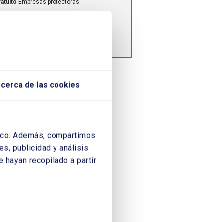
atuito
Empresas protectoras
atuito
Asociados ejecutivos
cerca de las cookies
áfico. Además, compartimos
s, publicidad y análisis
 hayan recopilado a partir