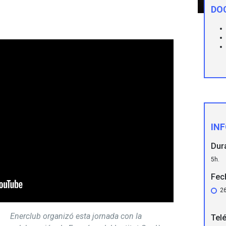
DO
IN
Dur
5h.
Fec
26
Enerclub organizó esta jornada con la
Tel