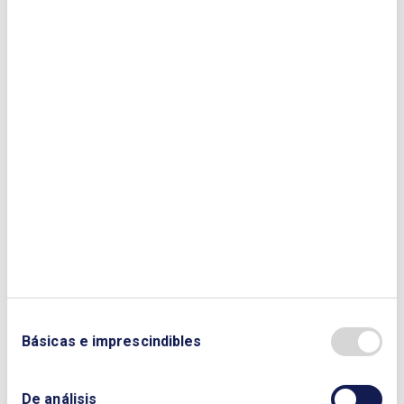
Duración
1 h.
Fechas
24/02/2025 - 24/02/2025 (finalizado)
Teléfono
+913237221
Lugar
Sede del Club, Paseo de la Castellana 257, 1ª planta
Organizador
Club Español de la Energía
Tipo de actividad
Básicas e imprescindibles
Seminario
COSTE
De análisis