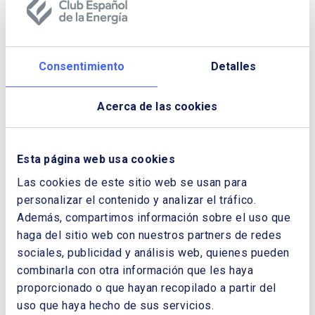
procesos. El
outplacement
ofrece apoyo en
las mejores técnicas y herramientas que
otorguen mayor ventaja competitiva en la
elaboración de CV, pruebas, entrevistas, etc.
Consentimiento
Detalles
Carlos Molina
detalló la opción del
emprendimiento, específicamente orientado a
Acerca de las cookies
partir de 50 años. Destacó la importancia de
conocer cuál es el perfil de un emprendedor,
qué debo saber antes de emprender y pasos
Esta página web usa cookies
a seguir. También existe una metodología para
Las cookies de este sitio web se usan para
saber si se tiene perfil para emprender y en
personalizar el contenido y analizar el tráfico.
qué se debería emprender. Claves: Crear y
Además, compartimos información sobre el uso que
ofrecer algo diferente, a un precio
haga del sitio web con nuestros partners de redes
competitivo, y que satisfaga las necesidades
sociales, publicidad y análisis web, quienes pueden
y expectativas de la gente.
combinarla con otra información que les haya
Los expertos señalaron la profunda
proporcionado o que hayan recopilado a partir del
transformación que está viviendo el sector
uso que haya hecho de sus servicios.