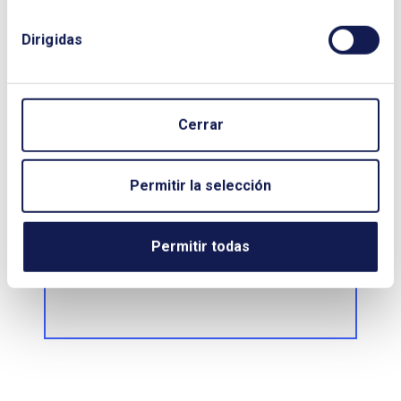
03/07/2026 - 03/07/2026 (finalizado)
Dirigidas
Teléfono
+34913237221
Lugar
Cerrar
Sede del Club, Paseo de la Castellana 257, 1ª planta y
streaming
Permitir la selección
Organizador
Club Español de la Energía y la colaboración de AÉLEC
Permitir todas
Tipo de actividad
Actividad