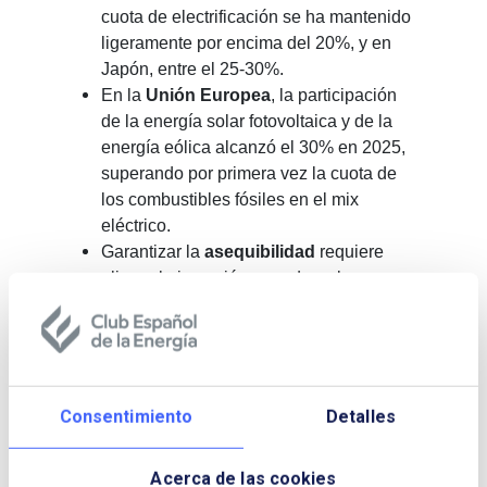
cuota de electrificación se ha mantenido
ligeramente por encima del 20%, y en
Japón, entre el 25-30%.
En la
Unión Europea
, la participación
de la energía solar fotovoltaica y de la
energía eólica alcanzó el 30% en 2025,
superando por primera vez la cuota de
los combustibles fósiles en el mix
eléctrico.
Garantizar la
asequibilidad
requiere
alinear la inversión en redes y la
planificación del sistema con el ritmo de
la electrificación.
Los retos de España
Consentimiento
Detalles
En esta mesa redonda sobre los retos de la
electrificación en España, intervinieron:
Jaime Martínez
, director general de
Acerca de las cookies