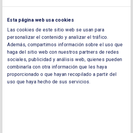
Economía e Industria de la Comunidad de
Madrid;
Pedro González
, director general de
Aege;
Marta Castro
, directora de Regulación
Esta página web usa cookies
de Aeléc;
Alfonso Bayona
, socio de Deloitte
Las cookies de este sitio web se usan para
y
Juan Ortiz
, director general de Ecodes.
personalizar el contenido y analizar el tráfico.
Uno de los debates centrales giró en torno a
Además, compartimos información sobre el uso que
la fiscalidad y la importancia de señales
haga del sitio web con nuestros partners de redes
claras para acelerar el desarrollo de la
sociales, publicidad y análisis web, quienes pueden
electrificación y que España pueda ser más
combinarla con otra información que les haya
competitiva y atraer inversión. Solicitaron un
proporcionado o que hayan recopilado a partir del
marco estable y predecible, y una
uso que haya hecho de sus servicios.
planificación más ágil y flexible, adaptada a
las nuevas demandas.
AUTORIZACIÓN PARA EL USO DE IMÁGENES
1. El ASISTENTE autoriza a CLUB ESPAÑOL DE LA ENERGÍA (ENERCLUB) con N.I.F.
G78250263 y domicilio social en Paseo de la Castellana 257, planta 1 ª, 28046 – Madrid, teléfono
913237221 y dirección de correo electrónico de contacto atencionaterceros@enerclub.es a
obtener grabaciones audiovisuales e imágenes de su persona (datos identificativos: imagen/voz),