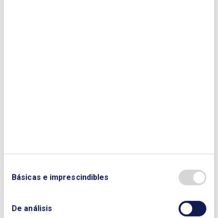
su rectificación o supresión, así como, en los casos previstos en el Reglamento General de
Protección de Datos, a la limitación de su tratamiento, a oponerse al mismo y a su portabilidad
mediante escrito, al que se adjunte copia del DNI, dirigido a ENERCLUB, en la dirección de
correo indicada en el encabezamiento. Ante cualquier eventual violación de sus derechos, puede
presentar una reclamación ante la Agencia Española de Protección de Datos.
DOCUMENTOS
Programa Avanzando en la electrificación
INFORMACIÓN GENERAL
Básicas e imprescindibles
Duración
5h.
De análisis
Fechas