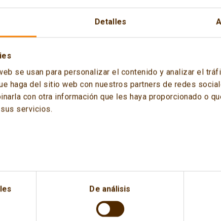
n “Cuadernos de Energía”, a publication of the Spanish Ener
Detalles
A
ke up the Annual Conference of the Spanish Committee of 
ies
web se usan para personalizar el contenido y analizar el tr
ue haga del sitio web con nuestros partners de redes sociale
arla con otra información que les haya proporcionado o que
sus servicios.
les
De análisis