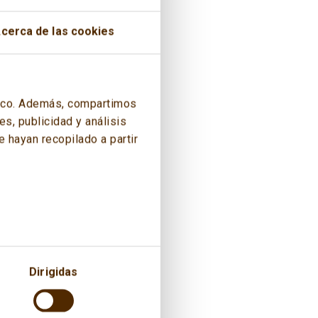
gy Club that compiles the main
cerca de las cookies
the World Energy Council.
áfico. Además, compartimos
s, publicidad y análisis
 hayan recopilado a partir
Dirigidas