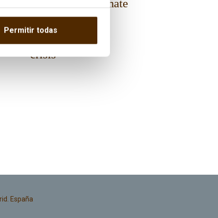
Energy and Climate
Futures: Europe
Permitir todas
after the energy
crisis
rid. España