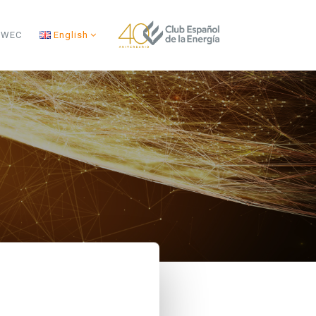
s WEC
English