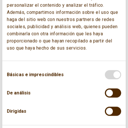
personalizar el contenido y analizar el tráfico.
«World Energy Focus» muestra los
Además, compartimos información sobre el uso que
resultados de la encuesta conducida por el
haga del sitio web con nuestros partners de redes
WEC en la participan expertos del sector
sociales, publicidad y análisis web, quienes pueden
energético de casi 80 países. Proporciona
combinarla con otra información que les haya
información sobre cuáles son las principales
proporcionado o que hayan recopilado a partir del
actitudes, tendencias, e implicaciones de la
uso que haya hecho de sus servicios.
transición en el sistema energético a nivel
global y por regiones.
Básicas e imprescindibles
Se lleva a cabo recurrentemente desde
2022.
De análisis
World Energy Pulse 2023 | World Energy
Council
Dirigidas
World Energy Pulse April 2022 | World
Energy Council