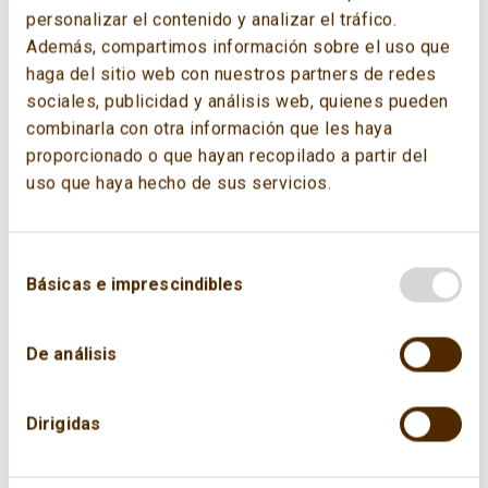
personalizar el contenido y analizar el tráfico.
«World Energy Focus» muestra los
Además, compartimos información sobre el uso que
resultados de la encuesta conducida por el
haga del sitio web con nuestros partners de redes
WEC en la participan expertos del sector
sociales, publicidad y análisis web, quienes pueden
energético de casi 80 países. Proporciona
combinarla con otra información que les haya
información sobre cuáles son las principales
proporcionado o que hayan recopilado a partir del
actitudes, tendencias, e implicaciones de la
uso que haya hecho de sus servicios.
transición en el sistema energético a nivel
global y por regiones.
Básicas e imprescindibles
Se lleva a cabo recurrentemente desde
2022.
De análisis
World Energy Pulse 2023 | World Energy
Council
Dirigidas
World Energy Pulse April 2022 | World
Energy Council