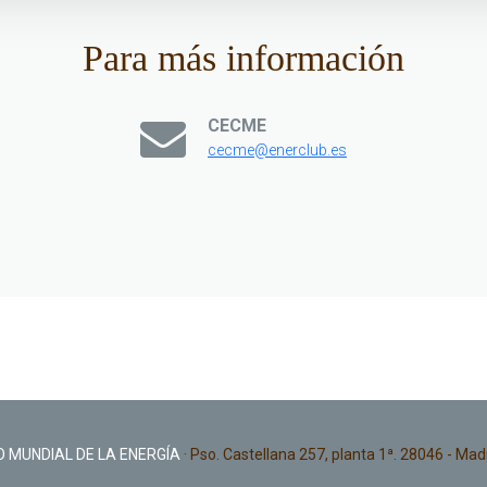
Para más información
CECME
cecme@enerclub.es
 MUNDIAL DE LA ENERGÍA
· Pso. Castellana 257, planta 1ª. 28046 - Mad