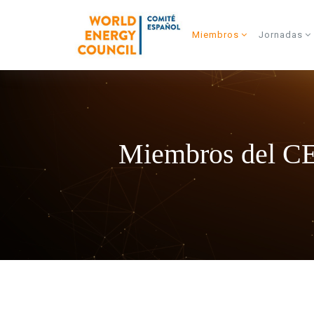
Skip to main content
Miembros
Jornadas
Miembros del 