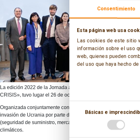
Consentimiento
Esta página web usa cook
Las cookies de este sitio 
información sobre el uso q
web, quienes pueden combin
del uso que haya hecho de 
La edición 2022 de la Jornada anual del Comité Español
CRISIS», tuvo lugar el 26 de octubre en Madrid en formato híbr
Organizada conjuntamente con el Club Español de la Energía (E
Básicas e imprescindib
invasión de Ucrania por parte de Rusia sobre el sector energét
(seguridad de suministro, mercados, asequibilidad); y otra segun
climáticos.