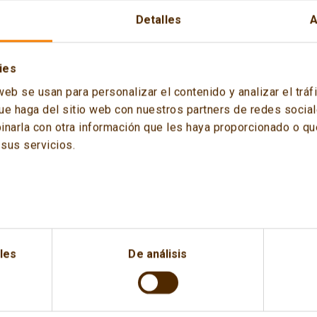
Detalles
A
ies
web se usan para personalizar el contenido y analizar el tr
ue haga del sitio web con nuestros partners de redes sociale
arla con otra información que les haya proporcionado o que
sus servicios.
 del Consejo Mundial de la Energía (CECME), titulada «E
ido.
NERCLUB) y el Real Instituto Elcano, y patrocinada por Cepsa,
les
De análisis
ico europeo, analizadas desde dos perspectivas diferentes: una
da ligada a la anterior, donde el objetivo principal será examin