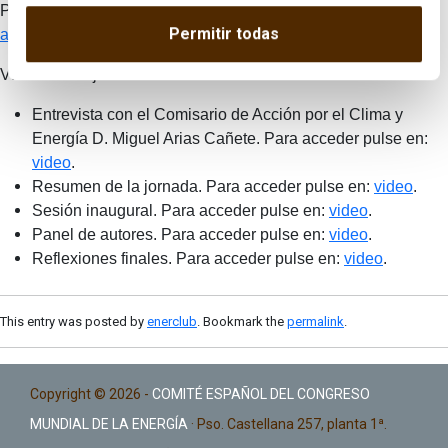
Para acceder al Programa y Nota de Prensa, por favor pulse
Permitir todas
aquí
.
Vídeos de la jornada:
Entrevista con el Comisario de Acción por el Clima y
Energía D. Miguel Arias Cañete. Para acceder pulse en:
video
.
Resumen de la jornada. Para acceder pulse en:
video
.
Sesión inaugural. Para acceder pulse en:
video
.
Panel de autores. Para acceder pulse en:
video
.
Reflexiones finales. Para acceder pulse en:
video
.
This entry was posted by
enerclub
. Bookmark the
permalink
.
Copyright © 2026 -
COMITÉ ESPAÑOL DEL CONGRESO
MUNDIAL DE LA ENERGÍA
· Pso. Castellana 257, planta 1ª.