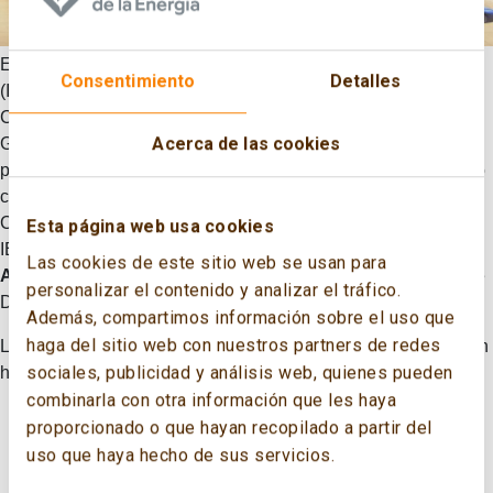
El CECME y el Instituto Español de Estudios Estratégicos
Consentimiento
Detalles
(IEEE) presentaron el 29 de mayo de 2018 en el auditorio de
Campus Repsol, la 5ª edición de la publicación «Energía y
Acerca de las cookies
Geoestrategia». El evento, al que han asistido unos 400
profesionales de los sectores de la defensa y la energía, contó
con las intervenciones de
Iñigo Diaz de Espada
(presidente
CECME),
Miguel Ángel Ballesteros
(general director del
Esta página web usa cookies
IEEE),
Miguel Antoñanzas
(Vice presidente Enerclub),
Las cookies de este sitio web se usan para
Antonio Brufau
(presidente de Repsol), y el Subsecretario de
personalizar el contenido y analizar el tráfico.
Defensa,
Arturo Romaní
.
Además, compartimos información sobre el uso que
haga del sitio web con nuestros partners de redes
Los contenidos que se han desarrollado en esta quinta edición
sociales, publicidad y análisis web, quienes pueden
han sido:
combinarla con otra información que les haya
Introducción. Claudio Aranzadi
proporcionado o que hayan recopilado a partir del
Entrevista con el Comisario de Acción por el Clima y
uso que haya hecho de sus servicios.
Energía D. Miguel Arias Cañete